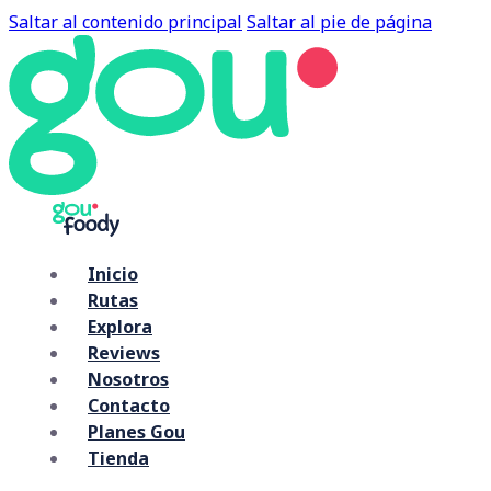
Saltar al contenido principal
Saltar al pie de página
Inicio
Rutas
Explora
Reviews
Nosotros
Contacto
Planes Gou
Tienda