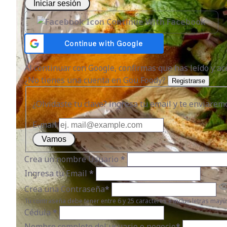
Iniciar sesión
Continue With Facebook
Al continuar con Google, confirmas que has leído y a
¿No tienes una cuenta en Gou Foody?
Registrarse
¿Olvidaste tu clave? ingresa tu email y te enviarem
E-mail
Vamos
Crea un nombre Usuario
*
Ingresa tu Email
*
Crea una Contraseña
*
Tu contraseña debe tener entre 6 y 25 caracteres e incluir letras mayú
Cédula
*
Nombre completo del usuario o negocio
*