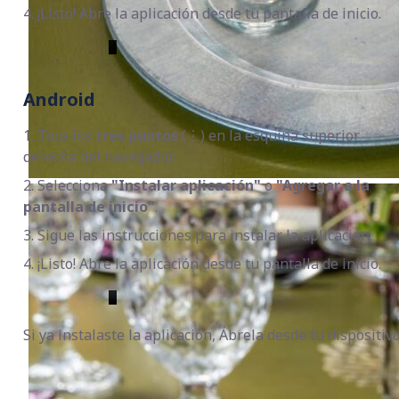
4. ¡Listo! Abre la aplicación desde tu pantalla de inicio.
Android
1. Toca los
tres puntos
(⋮) en la esquina superior
derecha del navegador.
2. Selecciona
"Instalar aplicación"
o
"Agregar a la
pantalla de inicio"
.
3. Sigue las instrucciones para instalar la aplicación.
4. ¡Listo! Abre la aplicación desde tu pantalla de inicio.
Si ya instalaste la aplicación, Ábrela desde tu dispositivo