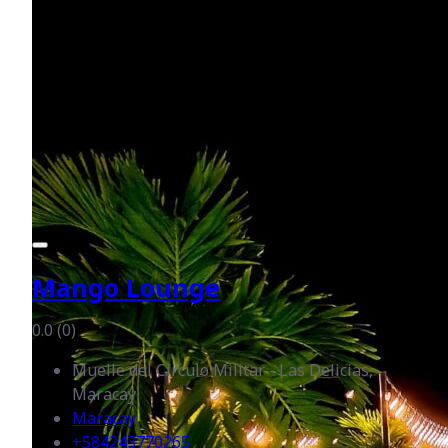
Mango Lounge
0.0
(0)
Muelle del Círculo Militar - Las Delicias,
Maracay
Maracay
+584243770265