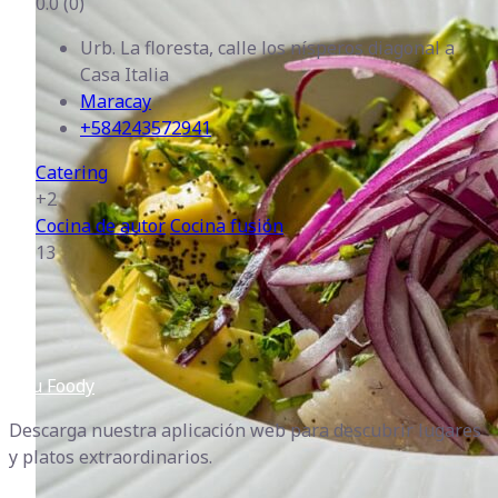
0.0
(0)
Urb. La floresta, calle los nísperos diagonal a
Casa Italia
Maracay
+584243572941
Catering
+2
Cocina de autor
Cocina fusión
13
Gou Foody
Descarga nuestra aplicación web para descubrir lugares
y platos extraordinarios.