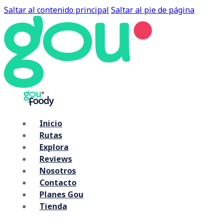
Saltar al contenido principal
Saltar al pie de página
Inicio
Rutas
Explora
Reviews
Nosotros
Contacto
Planes Gou
Tienda