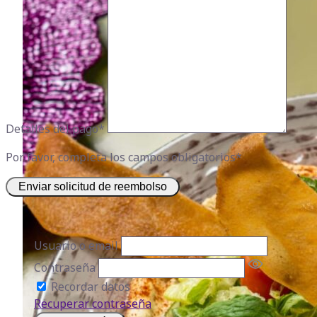
Detalles del pago
*
Por favor, completa los campos obligatorios*
Enviar solicitud de reembolso
Usuario o email
Contraseña
Recordar datos
Recuperar contraseña