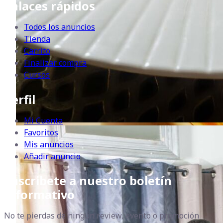
Enlaces rápidos
Todos los anuncios
Tienda
Carrito
Finalizar compra
Cursos
Perfil
Mi Cuenta
Favoritos
Mis anuncios
Añadir anuncio
Suscribete a nuestro boletín
informativo
No te pierdas de ningún review, evento o promoción