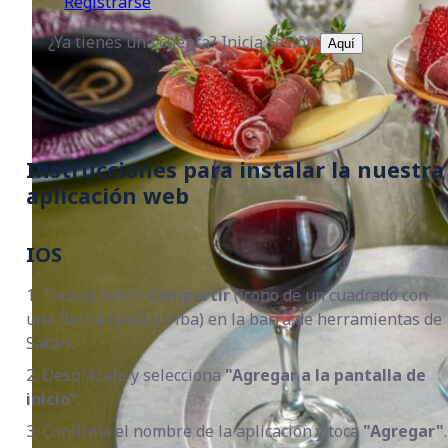
Registrarse
¿Ya tienes una cuenta? Inicia sesión
Aquí
Instrucciones para instalar la nuestra
aplicación web
IOS
1. Toca el botón
Compartir
(ícono de un cuadrado con
una flecha hacia arriba) en la barra de herramientas de
Safari.
2. Desplázate y selecciona
"Agregar a la pantalla de
inicio"
.
3. Confirma el nombre de la aplicación y toca
"Agregar"
.